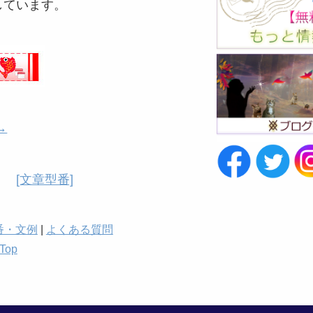
しています。
→
[文章型番]
番・文例
|
よくある質問
op