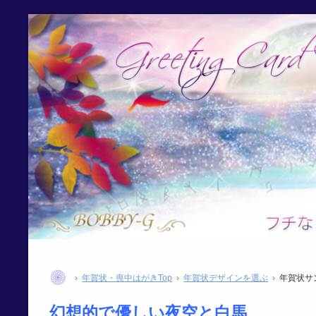
年賀状・喪中はがきTop
年賀状デザインを選ぶ
年賀状サ
幻想的で優しい夜空と白馬