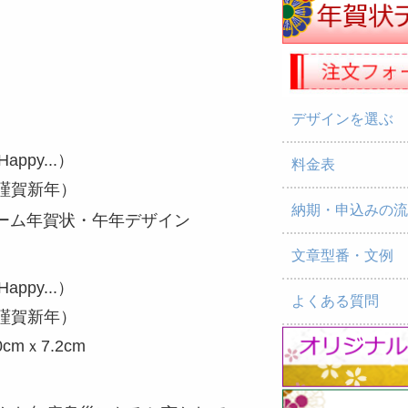
デザインを選ぶ
appy...）
料金表
謹賀新年）
納期・申込みの
文章型番・文例
appy...）
よくある質問
謹賀新年）
mｘ7.2cm