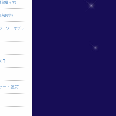
神聖幾何学)
聖幾何学)
フラワー オブ ラ
制作
ヤー・護符