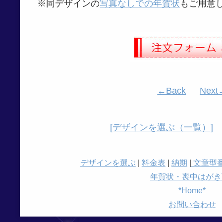
※同デザインの
写真なしでの年賀状
もご用意
←Back
Next
[デザインを選ぶ（一覧）]
デザインを選ぶ
|
料金表
|
納期
|
文章型
年賀状・喪中はがきT
*Home*
お問い合わせ