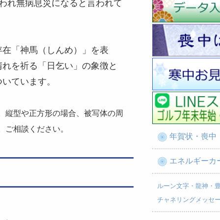
祓われ無病息災になると言われて
存在「神馬（しんめ）」を表
晴れを祈る「日乞い」の象徴と
ついています。
。縦型や正方形の場合、被写体の周
。ご相談ください。
年賀状・喪中
エネルギーカ
ルーン文字・龍神・
チャネリングメッセ